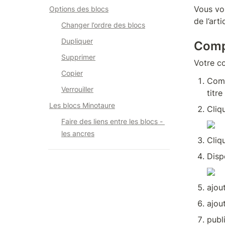
Vous voi
Options 
des blocs
de l’art
Changer l’ordre des blocs
Dupliquer
Comp
Supprimer
Votre co
Copier
Comm
Verrouiller
titre
Les blocs Minotaure
Cliqu
Faire des liens entre les blocs - 
les ancres
Cliq
Disp
ajou
ajou
publi