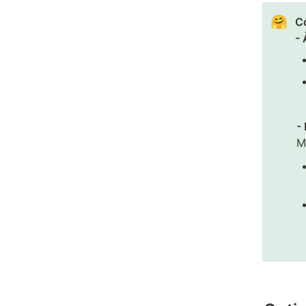
🤗
Co
- 
-
M