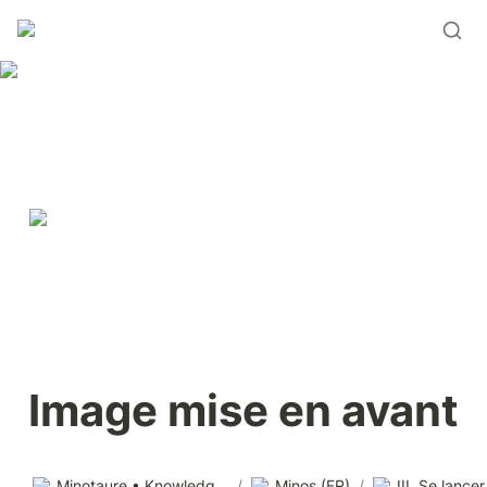
Image mise en avant
Minotaure • Knowledge base
/
Minos (FR)
/