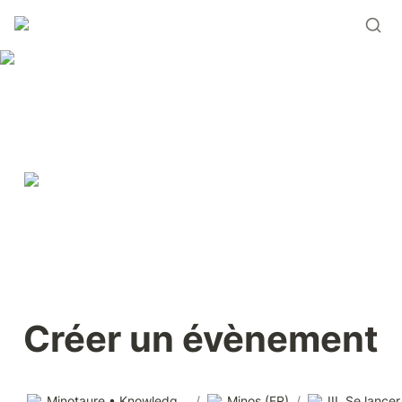
Créer un évènement
Minotaure • Knowledge base
/
Minos (FR)
/