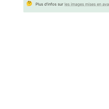
🤔
Plus d’infos sur 
les images mises en ava
Minotaure MINOS
Minotaure UX Kit
Minotaure A
© Minotaure · 2025 · Tous droits réservés.