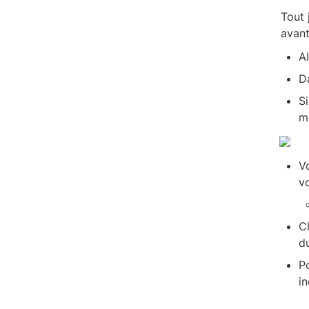
Tout 
avant
A
D
S
m
V
v
C
d
Po
i