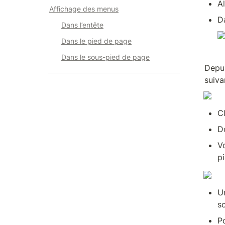
A
Affichage des menus
D
Dans l’entête
Dans le pied de page
Dans le sous-pied de page
Depui
suiva
C
D
V
p
U
s
P