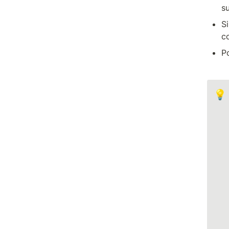
su
Si
c
P
💡