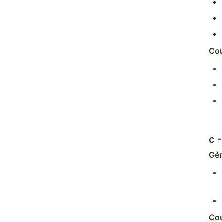
Cou
c 
Gén
Cou