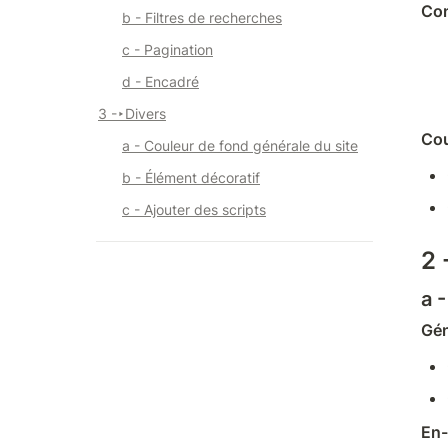
Co
b - Filtres de recherches
c - Pagination
d - Encadré
3 -
‣
Divers
Cou
a - Couleur de fond générale du site
b - Élément décoratif
c - Ajouter des scripts
2 
a 
Gén
En-