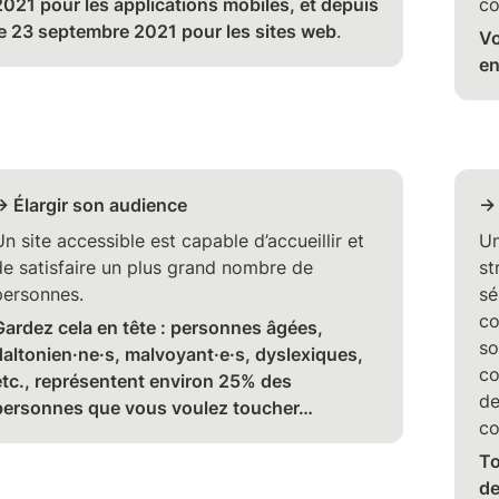
2021 pour les applications mobiles, et depuis 
co
le 23 septembre 2021 pour les sites web
. 
Vo
en
→ Élargir son audience
→
n site accessible est capable d’accueillir et 
Un
de satisfaire un plus grand nombre de 
st
personnes. 
sé
co
Gardez cela en tête : personnes âgées, 
so
daltonien·ne·s, malvoyant·e·s, dyslexiques, 
co
etc., représentent environ 25% des 
de
personnes que vous voulez toucher…
co
To
de