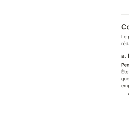
C
Le 
réd
a.
Pen
Ête
que
emp