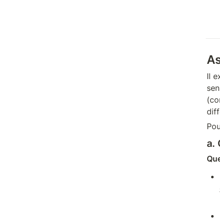
As
Il 
sen
(co
dif
Pou
a.
Que