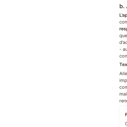
b. 
L’a
con
res
que
d’a
- a
con
Tex
All
imp
com
mai
ren