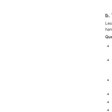
b.
Les
han
Que