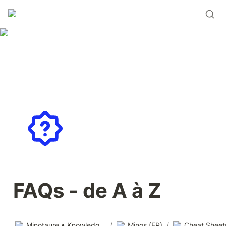
FAQs - de A à Z
Minotaure • Knowledge base
/
Minos (FR)
/