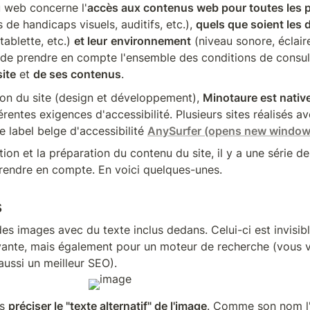
u web concerne l'
accès aux contenus web pour toutes les 
 de handicaps visuels, auditifs, etc.), 
quels que soient les d
tablette, etc.) 
et leur
environnement
 (niveau sonore, éclaire
 de prendre en compte l'ensemble des conditions de consult
site
 et 
de ses contenus
.
ion du site (design et développement), 
Minotaure est nativ
férentes exigences d'accessibilité. Plusieurs sites réalisés a
e label belge d'accessibilité 
AnySurfer (opens new window
tion et la préparation du contenu du site, il y a une série d
rendre en compte. En voici quelques-unes.
s
 des images avec du texte inclus dedans. Celui-ci est invisib
nte, mais également pour un moteur de recherche (vous ver
aussi un meilleur SEO).
s 
préciser le "texte alternatif" de l'image
. Comme son nom l'in