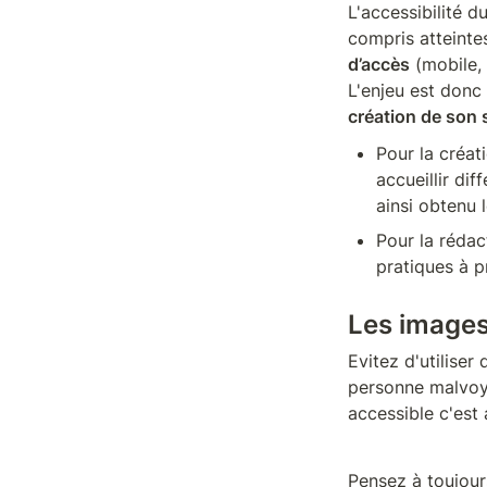
L'accessibilité d
compris atteintes
d’accès
 (mobile, 
L'enjeu est donc
création de son 
Pour la créat
accueillir dif
ainsi obtenu l
Pour la rédac
pratiques à p
Les image
Evitez d'utiliser
personne malvoya
accessible c'est 
Pensez à toujour