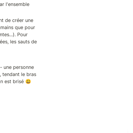
ar l'ensemble 
t de créer une 
umains que pour 
es...). Pour 
ées, les sauts de 
 - une personne 
tendant le bras 
n est brisé 😃