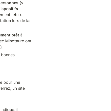
personnes
 (y 
ispositifs 
ment, etc.). 
ation lors de 
la 
ement prêt
 à 
vec Minotaure ont 
)
.
e bonnes 
le pour une 
rez, un site 
dique, il 