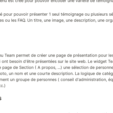
enu est créé pour pouvoir encoder une variété de témoigna
té pour pouvoir présenter 1 seul témoignage ou plusieurs sé
s ou les FAQ. Un titre, une image, une description, une orga
nu Team permet de créer une page de présentation pour les
i ont besoin d'être présentées sur le site web. Le widget T
e page de Section ( A propos, ...) une sélection de personn
hoto, un nom et une courte description. La logique de catég
ement un groupe de personnes ( conseil d'administration, éq
tc.)
s