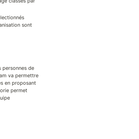
ge classés par 
lectionnés 
nisation sont 
 personnes de 
eam va permettre 
es en proposant 
orie permet 
uipe 