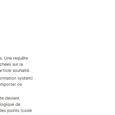
. Une requête 
chées sur la 
rticle souhaité.
formation system) 
importer ce 
te devient 
logique de 
des points (code 